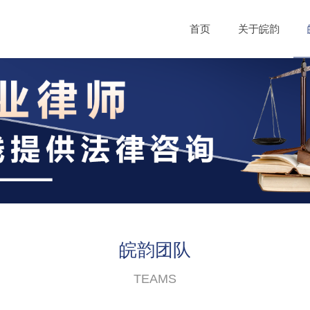
首页
关于皖韵
皖韵团队
TEAMS