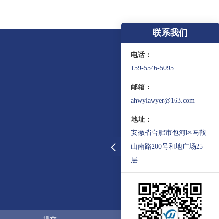
联系我们
电话：
159-5546-5095
邮箱：
ahwylawyer@163.com
地址：
安徽省合肥市包河区马鞍
山南路200号和地广场25
层