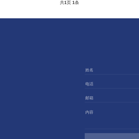
共
1
页
1
条
姓名
电话
邮箱
内容