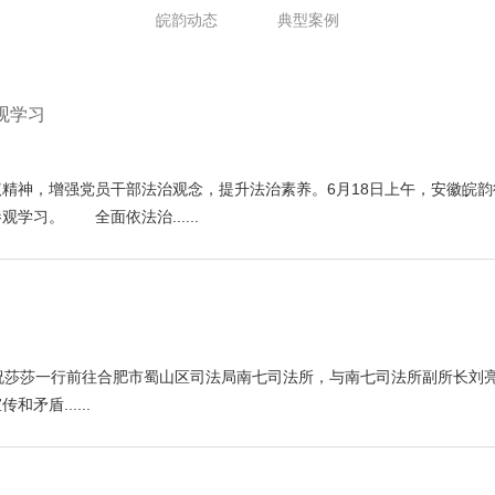
皖韵动态
典型案例
观学习
精神，增强党员干部法治观念，提升法治素养。6月18日上午，安徽皖
习。 全面依法治......
律师祝莎莎一行前往合肥市蜀山区司法局南七司法所，与南七司法所副所长刘
盾......