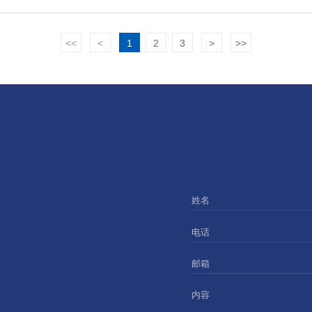
<<
<
1
2
3
>
>>
姓名
电话
邮箱
内容