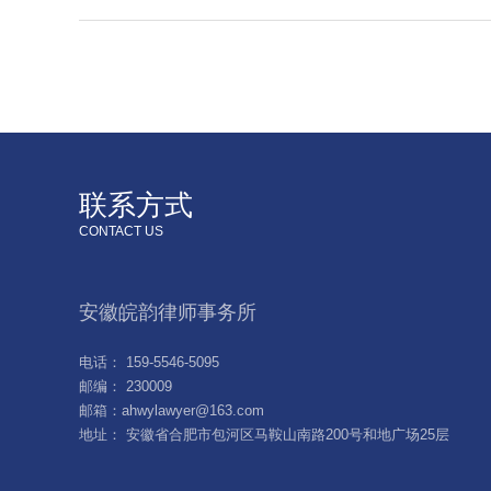
联系方式
CONTACT US
安徽皖韵律师事务所
电话： 159-5546-5095
邮编： 230009
邮箱：ahwylawyer@163.com
地址： 安徽省合肥市包河区马鞍山南路200号和地广场25层