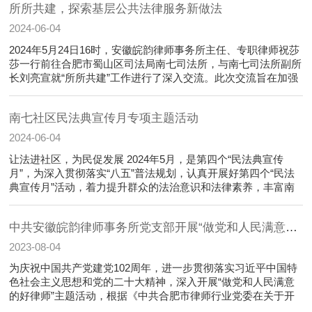
所所共建，探索基层公共法律服务新做法
2024-06-04
2024年5月24日16时，安徽皖韵律师事务所主任、专职律师祝莎
莎一行前往合肥市蜀山区司法局南七司法所，与南七司法所副所
长刘亮宣就“所所共建”工作进行了深入交流。此次交流旨在加强
安徽皖韵律师事务所与南七司法所之间的合作，就辖区内法律宣
传和矛盾......
南七社区民法典宣传月专项主题活动
2024-06-04
让法进社区，为民促发展 2024年5月，是第四个“民法典宣传
月”，为深入贯彻落实“八五”普法规划，认真开展好第四个“民法
典宣传月”活动，着力提升群众的法治意识和法律素养，丰富南
七社区居民业余文化生活。安徽皖韵律师事务所特别举行了“让
法进社区，为......
中共安徽皖韵律师事务所党支部开展“做党和人民满意的好律师，合肥律师见行动”主题活
2023-08-04
为庆祝中国共产党建党102周年，进一步贯彻落实习近平中国特
色社会主义思想和党的二十大精神，深入开展“做党和人民满意
的好律师”主题活动，根据《中共合肥市律师行业党委在关于开
展了2023年“党员律师服务月”活动的通知》要求，按照市律师行